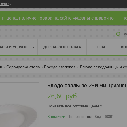
Deal.by
т, цена, наличие товара на сайте указаны справочно
п
На
АРЫ И УСЛУГИ
ДОСТАВКА И ОПЛАТА
О НАС
КО
ов
Сервировка стола
Посуда столовая
Блюдо,селедочницы и с
Блюдо овальное 290 мм Триано
26,60
руб.
Показать все оптовые цены
В наличии
Только оптом
Код:
D6891