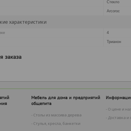
Стекло
Arcoroc
кие характеристики
вке
4
Трианон
я заказа
ятий
Мебель для дома и предприятий
Информация
ния
общепита
О цене и на
Столы из массива дерева
Доставка и 
Стулья, кресла, банкетки