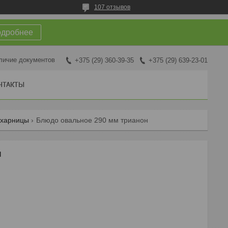
107 отзывов
одробнее
личие документов
+375 (29) 360-39-35
+375 (29) 639-23-01
НТАКТЫ
ухарницы
Блюдо овальное 290 мм трианон
н