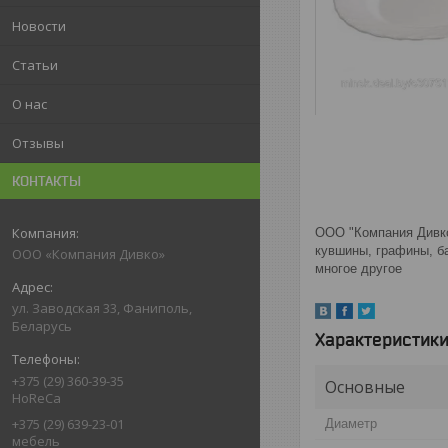
Новости
Статьи
О нас
Отзывы
КОНТАКТЫ
ООО "Компания Дивко"
кувшины, графины, ба
ООО «Компания Дивко»
многое другое
ул. Заводская 33, Фаниполь,
Беларусь
Характеристик
+375 (29) 360-39-35
Основные
HoReCa
+375 (29) 639-23-01
Диаметр
мебель