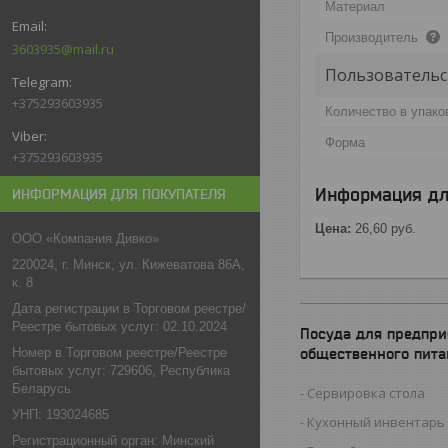
Материал
Производитель
3603935@mail.ru
Пользовательс
+375293603935
Количество в упако
Форма
+375293603935
Информация дл
ИНФОРМАЦИЯ ДЛЯ ПОКУПАТЕЛЯ
Цена:
26,60
руб.
ООО «Компания Дивко»
220024, г. Минск, ул. Кижеватова 86А,
к. 8
Дата регистрации в Торговом реестре/
Реестре бытовых услуг: 02.10.2024
Посуда для предпри
Номер в Торговом реестре/Реестре
общественного пита
бытовых услуг: 729606, Республика
Беларусь
Сервировка стола
УНП: 193024685
Кухонный инвентарь
Регистрационный орган: Минский