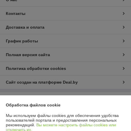
Контакты
Доставка и оплата
График работы
Полная версия сайта
Политика обработки cookies
Сайт создан на платформе Deal.by
Информация для покупателя
Обработка файлов cookie
Юридическое лицо:
ООО «Компания Дивко»
220024, г. Минск, ул. Кижеватова 86А, к. 8
Мы используем файлы cookies для обеспечения удобства
пользователей портала и предоставления персональных
Регистрационный номер ЕГР: 193024685
рекомендаций.
Вы можете настроить файлы cookies или
отключить их.