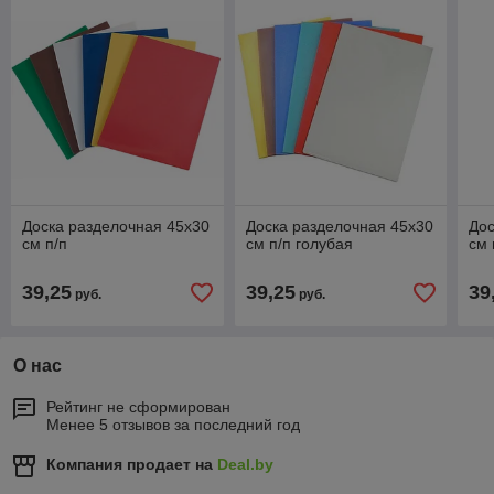
Доска разделочная 45х30
Доска разделочная 45х30
Дос
см п/п
см п/п голубая
см 
39,25
39,25
39
руб.
руб.
О нас
Рейтинг не сформирован
Менее 5 отзывов за последний год
Компания продает на
Deal.by