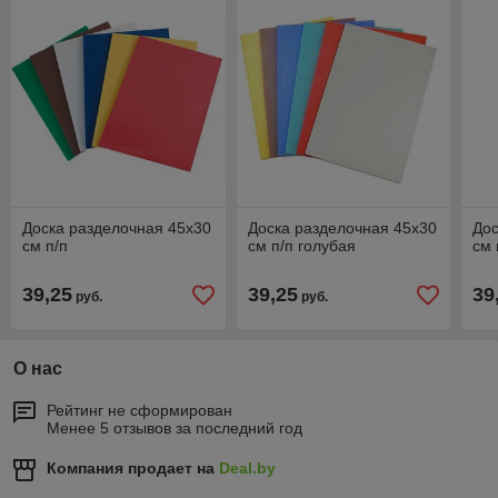
Доска разделочная 45х30
Доска разделочная 45х30
Дос
см п/п
см п/п голубая
см 
39,25
39,25
39
руб.
руб.
О нас
Рейтинг не сформирован
Менее 5 отзывов за последний год
Компания продает на
Deal.by