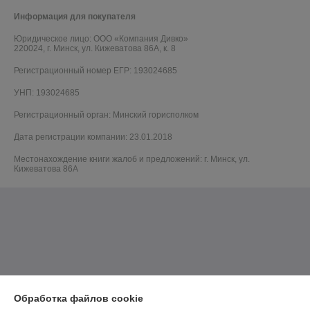
Информация для покупателя
Юридическое лицо:
ООО «Компания Дивко»
220024, г. Минск, ул. Кижеватова 86А, к. 8
Регистрационный номер ЕГР: 193024685
УНП: 193024685
Регистрационный орган: Минский горисполком
Дата регистрации компании: 23.01.2018
Местонахождение книги жалоб и предложений: г. Минск, ул.
Кижеватова 86А
Обработка файлов cookie