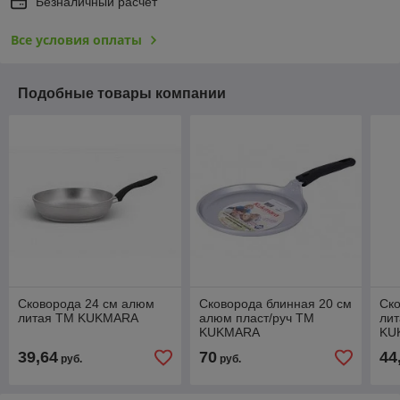
Безналичный расчет
Все условия оплаты
Подобные товары компании
Сковорода 24 см алюм
Сковорода блинная 20 см
Ск
литая ТМ KUKMARA
алюм пласт/руч ТМ
лит
KUKMARA
KU
39,64
70
44
руб.
руб.