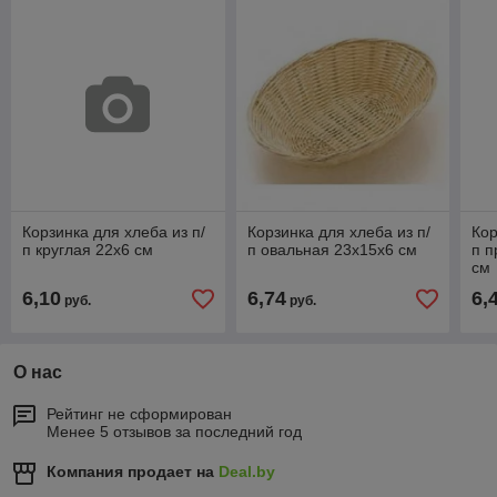
Корзинка для хлеба из п/
Корзинка для хлеба из п/
Кор
п круглая 22х6 см
п овальная 23х15х6 см
п п
см
6,10
6,74
6,
руб.
руб.
О нас
Рейтинг не сформирован
Менее 5 отзывов за последний год
Компания продает на
Deal.by