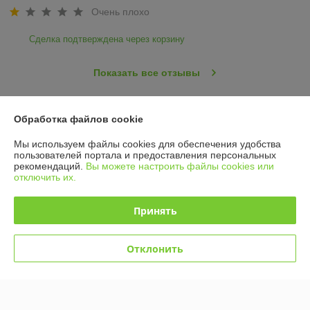
Очень плохо
Сделка подтверждена через корзину
Показать все отзывы
Обработка файлов cookie
О нас
Мы используем файлы cookies для обеспечения удобства
Контакты
пользователей портала и предоставления персональных
рекомендаций.
Вы можете настроить файлы cookies или
отключить их.
Доставка и оплата
Принять
График работы
Отклонить
Полная версия сайта
Политика обработки cookies