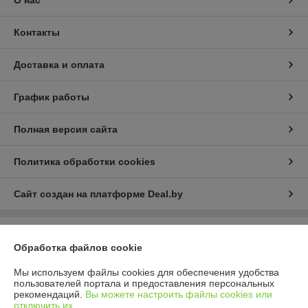
О нас
Контакты
Доставка и оплата
График работы
Полная версия сайта
Политика обработки cookies
Сайт создан на платформе Deal.by
Информация для покупателя
Обработка файлов cookie
Юридическое лицо:
ООО «Компания Дивко»
220024, г. Минск, ул. Кижеватова 86А, к. 8
Мы используем файлы cookies для обеспечения удобства
пользователей портала и предоставления персональных
Регистрационный номер ЕГР: 193024685
рекомендаций.
Вы можете настроить файлы cookies или
отключить их.