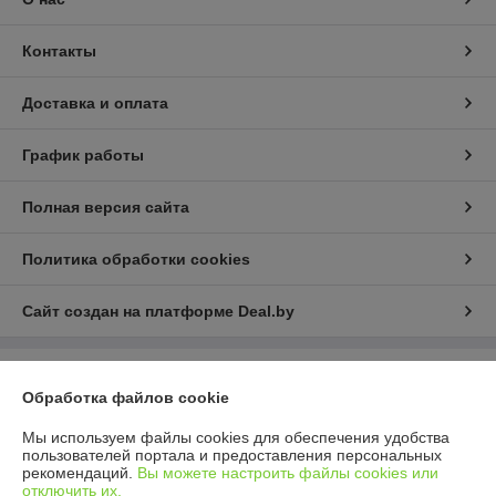
Контакты
Доставка и оплата
График работы
Полная версия сайта
Политика обработки cookies
Сайт создан на платформе Deal.by
Информация для покупателя
Обработка файлов cookie
Юридическое лицо:
ООО «Компания Дивко»
220024, г. Минск, ул. Кижеватова 86А, к. 8
Мы используем файлы cookies для обеспечения удобства
пользователей портала и предоставления персональных
Регистрационный номер ЕГР: 193024685
рекомендаций.
Вы можете настроить файлы cookies или
отключить их.