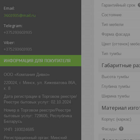
Гарантийный срок
3603935@mail.ru
Состояние
Тип мебели
+375293603935
Форма фасада
Цвет (оттенок) меб
+375293603935
Тип тумбы
ИНФОРМАЦИЯ ДЛЯ ПОКУПАТЕЛЯ
Габаритные ра
ООО «Компания Дивко»
Высота тумбы
220024, г. Минск, ул. Кижеватова 86А,
Глубина тумбы
к. 8
Ширина тумбы
Дата регистрации в Торговом реестре/
Реестре бытовых услуг: 02.10.2024
Материал изго
Номер в Торговом реестре/Реестре
бытовых услуг: 729606, Республика
Корпус (каркас)
Беларусь
Фасады
УНП: 193024685
Регистрационный орган: Минский