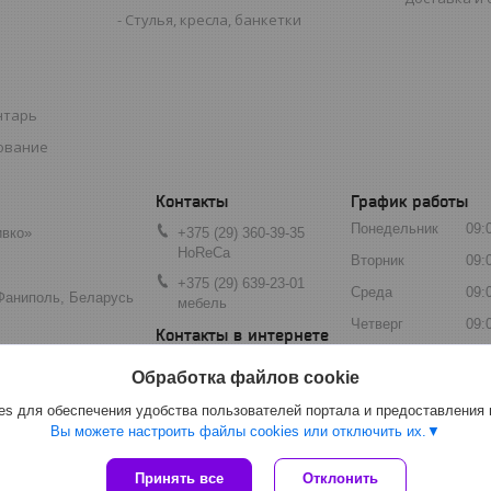
Стулья, кресла, банкетки
нтарь
ование
График работы
Понедельник
09:
вко»
+375 (29) 360-39-35
HoReCa
Вторник
09:
+375 (29) 639-23-01
Среда
09:
 Фаниполь, Беларусь
мебель
Четверг
09:
Пятница
09:
3603935@mail.ru
Обработка файлов cookie
Суббота
Вых
s для обеспечения удобства пользователей портала и предоставления
Воскресенье
Вых
Вы можете настроить файлы cookies или отключить их.
Сайт создан на платформе Deal.by
Принять все
Отклонить