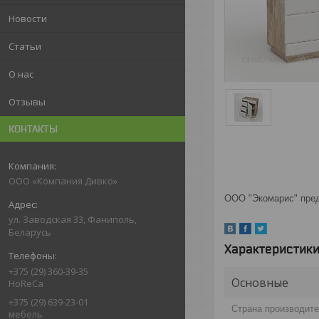
Новости
Статьи
О нас
Отзывы
КОНТАКТЫ
ООО «Компания Дивко»
ООО "Экомарис" пред
ул. Заводская 33, Фаниполь,
Беларусь
Характеристик
+375 (29) 360-39-35
Основные
HoReCa
+375 (29) 639-23-01
Страна производит
мебель