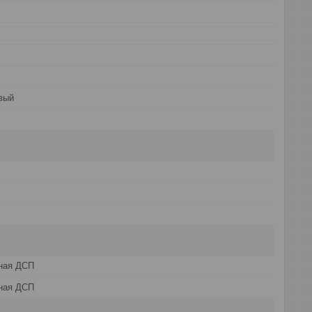
вый
ная ДСП
ная ДСП