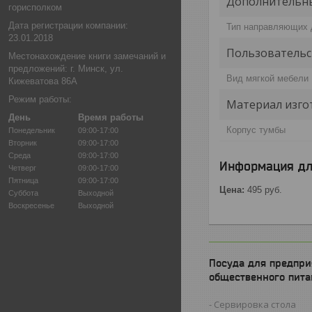
Дополнительны
горисполком
Дата регистрации компании:
Тип направляющих
23.01.2018
Пользовательс
Местонахождение книги замечаний и
предложений: г. Минск, ул.
Вид мягкой мебели
Кижеватова 86А
Режим работы:
Материал изго
День
Время работы
Корпус тумбы
Понедельник
09:00-17:00
Вторник
09:00-17:00
Среда
09:00-17:00
Информация дл
Четверг
09:00-17:00
Пятница
09:00-17:00
Цена:
495
руб.
Суббота
Выходной
Воскресенье
Выходной
Посуда для предпри
общественного пита
Сервировка стола