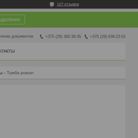
107 отзывов
одробнее
личие документов
+375 (29) 360-39-35
+375 (29) 639-23-01
НТАКТЫ
ды
Тумба роксет