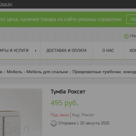
Deal.by
т, цена, наличие товара на сайте указаны справочно
п
На
АРЫ И УСЛУГИ
ДОСТАВКА И ОПЛАТА
О НАС
КО
ов
Мебель
Мебель для спальни
Прикроватные тумбочки, комо
Тумба Роксет
495
руб.
Под заказ
Код:
Роксет
Отправка с 20 августа 2026