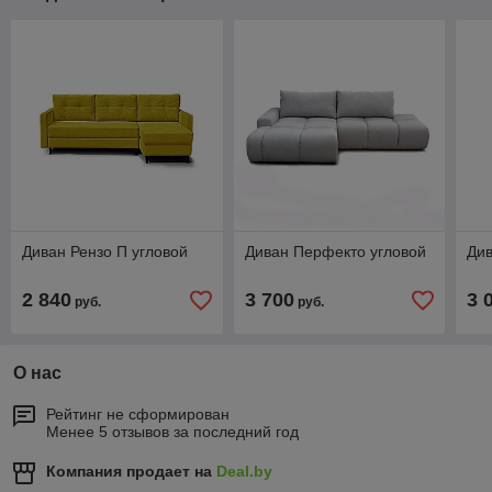
Диван Рензо П угловой
Диван Перфекто угловой
Див
2 840
3 700
3 
руб.
руб.
О нас
Рейтинг не сформирован
Менее 5 отзывов за последний год
Компания продает на
Deal.by