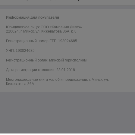
Информация для покупателя
Юридическое лицо:
ООО «Компания Дивко»
220024, г. Минск, ул. Кижеватова 86А, к. 8
Регистрационный номер ЕГР: 193024685
УНП: 193024685
Регистрационный орган: Минский горисполком
Дата регистрации компании: 23.01.2018
Местонахождение книги жалоб и предложений: г. Минск, ул.
Кижеватова 86А