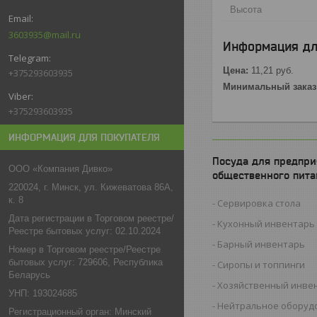
Высота
3603935@mail.ru
Информация дл
Цена:
11,21
руб.
+375293603935
Минимальный заказ
+375293603935
ИНФОРМАЦИЯ ДЛЯ ПОКУПАТЕЛЯ
Посуда для предпри
ООО «Компания Дивко»
общественного пита
220024, г. Минск, ул. Кижеватова 86А,
к. 8
Сервировка стола
Дата регистрации в Торговом реестре/
Кухонный инвентарь
Реестре бытовых услуг: 02.10.2024
Барный инвентарь
Номер в Торговом реестре/Реестре
бытовых услуг: 729606, Республика
Сиропы и топпинги
Беларусь
Хозяйственный инве
УНП: 193024685
Нейтральное оборуд
Регистрационный орган: Минский