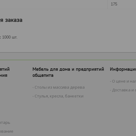
175
я заказа
:
1000 шт.
ятий
Мебель для дома и предприятий
Информация
ния
общепита
О цене и на
Столы из массива дерева
Доставка и 
Стулья, кресла, банкетки
нтарь
ование