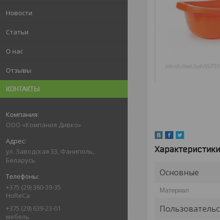
Новости
Статьи
О нас
Отзывы
КОНТАКТЫ
ООО «Компания Дивко»
Характеристик
ул. Заводская 33, Фаниполь,
Беларусь
Основные
+375 (29) 360-39-35
Материал
HoReCa
Пользовательс
+375 (29) 639-23-01
мебель