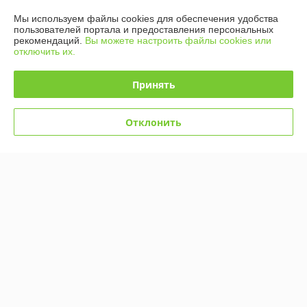
Мы используем файлы cookies для обеспечения удобства
Контакты
пользователей портала и предоставления персональных
рекомендаций.
Вы можете настроить файлы cookies или
отключить их.
Доставка и оплата
Принять
График работы
Отклонить
Полная версия сайта
Политика обработки cookies
Сайт создан на платформе Deal.by
Информация для покупателя
Юридическое лицо:
ООО «Компания Дивко»
220024, г. Минск, ул. Кижеватова 86А, к. 8
Регистрационный номер ЕГР: 193024685
УНП: 193024685