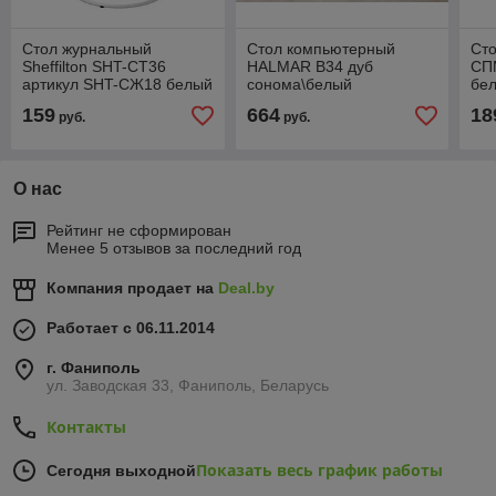
Стол журнальный
Стол компьютерный
Ст
Sheffilton SHT-CT36
HALMAR B34 дуб
СПМ
артикул SHT-СЖ18 белый
сонома\белый
бел
муар/дуб сонома
159
664
18
руб.
руб.
О нас
Рейтинг не сформирован
Менее 5 отзывов за последний год
Компания продает на
Deal.by
Работает с 06.11.2014
г. Фаниполь
ул. Заводская 33, Фаниполь, Беларусь
Контакты
Показать весь график работы
Сегодня выходной