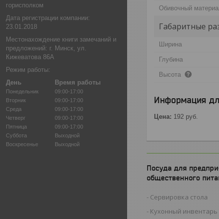
горисполком
Обивочный матери
Дата регистрации компании:
Габаритные ра
23.01.2018
Местонахождение книги замечаний и
Ширина
предложений: г. Минск, ул.
Кижеватова 86А
Глубина
Режим работы:
Высота
День
Время работы
Понедельник
09:00-17:00
Информация дл
Вторник
09:00-17:00
Среда
09:00-17:00
Цена:
192
руб.
Четверг
09:00-17:00
Пятница
09:00-17:00
Суббота
Выходной
Воскресенье
Выходной
Посуда для предпри
общественного пита
Сервировка стола
Кухонный инвентарь