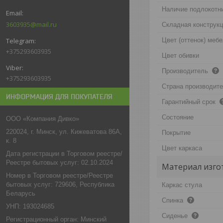
Наличие подлокотн
3603935@mail.ru
Складная конструкц
Цвет (оттенок) меб
+375293603935
Цвет обивки
Производитель
+375293603935
Страна производит
ИНФОРМАЦИЯ ДЛЯ ПОКУПАТЕЛЯ
Гарантийный срок
Состояние
ООО «Компания Дивко»
220024, г. Минск, ул. Кижеватова 86А,
Покрытие
к. 8
Цвет каркаса
Дата регистрации в Торговом реестре/
Реестре бытовых услуг: 02.10.2024
Материал изго
Номер в Торговом реестре/Реестре
бытовых услуг: 729606, Республика
Каркас стула
Беларусь
Спинка
УНП: 193024685
Сиденье
Регистрационный орган: Минский