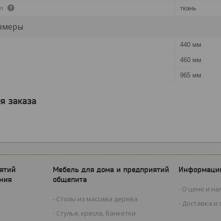
ал
ткань
змеры
440 мм
460 мм
965 мм
я заказа
ятий
Мебель для дома и предприятий
Информация
ния
общепита
О цене и на
Столы из массива дерева
Доставка и 
Стулья, кресла, банкетки