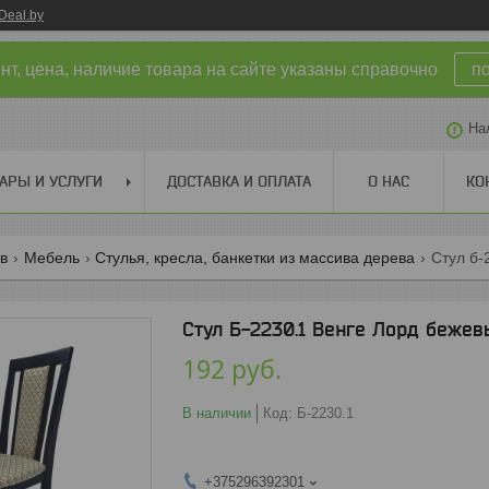
Deal.by
т, цена, наличие товара на сайте указаны справочно
п
На
АРЫ И УСЛУГИ
ДОСТАВКА И ОПЛАТА
О НАС
КО
ов
Мебель
Стулья, кресла, банкетки из массива дерева
Стул б-
Стул Б-2230.1 Венге Лорд бежев
192
руб.
В наличии
Код:
Б-2230.1
+375296392301