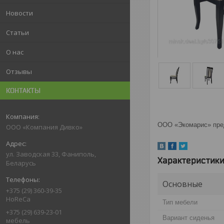
Новости
Статьи
О нас
Отзывы
КОНТАКТЫ
ООО «Экомарис» пред
ООО «Компания Дивко»
ул. Заводская 33, Фаниполь,
Характеристик
Беларусь
Основные
+375 (29) 360-39-35
HoReCa
Тип мебели
+375 (29) 639-23-01
Вариант сиденья
мебель