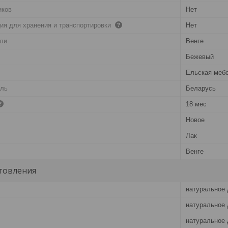
иков
Нет
ия для хранения и транспортировки
Нет
ели
Венге
Бежевый
Ельская меб
ель
Беларусь
18 мес
Новое
Лак
Венге
товления
натуральное 
натуральное 
натуральное 