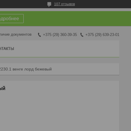
107 отзывов
одробнее
личие документов
+375 (29) 360-39-35
+375 (29) 639-23-01
НТАКТЫ
2230.1 венге лорд бежевый
ый