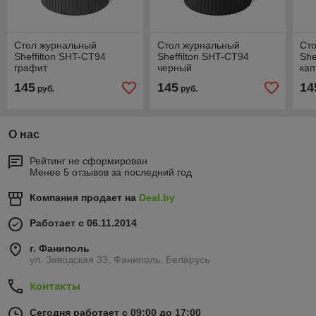
Стол журнальный
Стол журнальный
Ст
Sheffilton SHT-CT94
Sheffilton SHT-CT94
She
графит
черный
кап
145
145
14
руб.
руб.
О нас
Рейтинг не сформирован
Менее 5 отзывов за последний год
Компания продает на
Deal.by
Работает с 06.11.2014
г. Фаниполь
ул. Заводская 33, Фаниполь, Беларусь
Контакты
Сегодня работает с 09:00 до 17:00