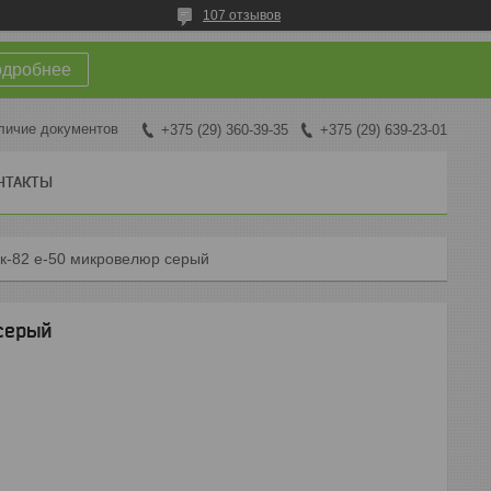
107 отзывов
одробнее
личие документов
+375 (29) 360-39-35
+375 (29) 639-23-01
НТАКТЫ
к-82 е-50 микровелюр серый
серый