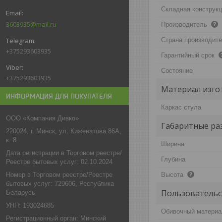
Складная конструкц
3603935@mail.ru
Производитель
Страна производит
+375293603935
Гарантийный срок
Состояние
+375293603935
Материал изго
ИНФОРМАЦИЯ ДЛЯ ПОКУПАТЕЛЯ
Каркас стула
ООО «Компания Дивко»
Габаритные ра
220024, г. Минск, ул. Кижеватова 86А,
к. 8
Ширина
Дата регистрации в Торговом реестре/
Глубина
Реестре бытовых услуг: 02.10.2024
Номер в Торговом реестре/Реестре
Высота
бытовых услуг: 729606, Республика
Пользовательс
Беларусь
УНП: 193024685
Обивочный материа
Регистрационный орган: Минский