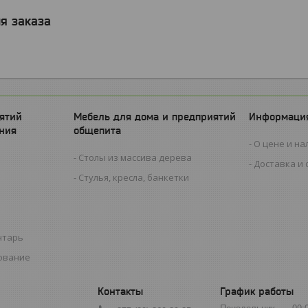
я заказа
ятий
Мебель для дома и предприятий
Информация
ния
общепита
О цене и на
Столы из массива дерева
Доставка и 
Стулья, кресла, банкетки
нтарь
ование
График работы