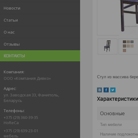
Новости
Статьи
О нас
Отзывы
КОНТАКТЫ
Стул из массива бере
ООО «Компания Дивко»
ул. Заводская 33, Фаниполь,
Характеристик
Беларусь
Основные
+375 (29) 360-39-35
HoReCa
Тип мебели
+375 (29) 639-23-01
Наличие подлокотн
мебель