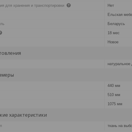
ия для хранения и транспортировки
Нет
Ельская меб
ель
Беларусь
18 мес
Новое
товления
натуральное 
змеры
440 мм
510 мм
1075 мм
кие характеристики
л
ткань на выб