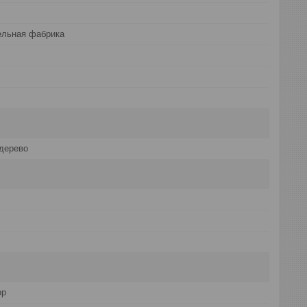
ельная фабрика
дерево
ор