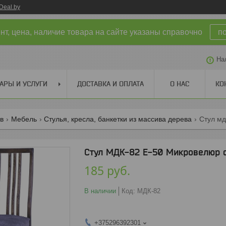
Deal.by
т, цена, наличие товара на сайте указаны справочно
п
На
АРЫ И УСЛУГИ
ДОСТАВКА И ОПЛАТА
О НАС
КО
ов
Мебель
Стулья, кресла, банкетки из массива дерева
Стул мд
Стул МДК-82 Е-50 Микровелюр 
185
руб.
В наличии
Код:
МДК-82
+375296392301