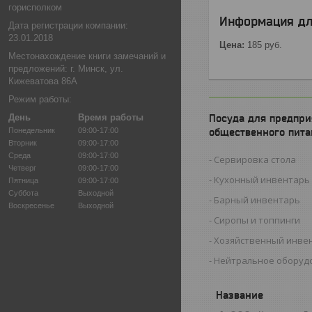
горисполком
Информация дл
Дата регистрации компании:
23.01.2018
Цена:
185
руб.
Местонахождение книги замечаний и
предложений: г. Минск, ул.
Кижеватова 86А
Режим работы:
День
Время работы
Посуда для предпри
Понедельник
09:00-17:00
общественного пита
Вторник
09:00-17:00
Среда
09:00-17:00
Сервировка стола
Четверг
09:00-17:00
Кухонный инвентарь
Пятница
09:00-17:00
Суббота
Выходной
Барный инвентарь
Воскресенье
Выходной
Сиропы и топпинги
Хозяйственный инве
Нейтральное оборуд