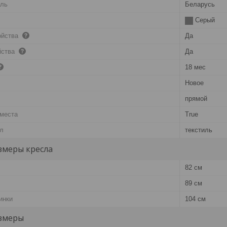
ель
Беларусь
Серый
ойства
Да
йства
Да
18 мес
Новое
прямой
 места
True
л
текстиль
змеры кресла
82 см
89 см
инки
104 см
змеры