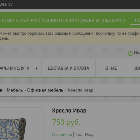
Deal.by
т, цена, наличие товара на сайте указаны справочно
п
может быстро обрабатывать заказы и сообщения, поскольку по ее графи
день.
На
АРЫ И УСЛУГИ
ДОСТАВКА И ОПЛАТА
О НАС
КО
ов
Мебель
Офисная мебель
Кресло ивар
Кресло Ивар
750
руб.
В наличии
Код:
Ивар