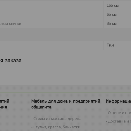
165 см
65 см
етом спинки
85 см
True
я заказа
ятий
Мебель для дома и предприятий
Информация
ния
общепита
О цене и на
Столы из массива дерева
Доставка и 
Стулья, кресла, банкетки