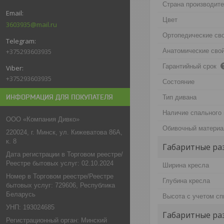
Страна производит
Цвет
3603935@mail.ru
Ортопедические св
+375293603935
Анатомические сво
Гарантийный срок
+375293603935
Состояние
ИНФОРМАЦИЯ ДЛЯ ПОКУПАТЕЛЯ
Тип дивана
Наличие спального
ООО «Компания Дивко»
Обивочный материа
220024, г. Минск, ул. Кижеватова 86А,
к. 8
Габаритные ра
Дата регистрации в Торговом реестре/
Реестре бытовых услуг: 02.10.2024
Ширина кресла
Номер в Торговом реестре/Реестре
Глубина кресла
бытовых услуг: 729606, Республика
Беларусь
Высота с учетом сп
УНП: 193024685
Габаритные ра
Регистрационный орган: Минский