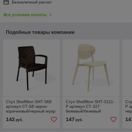
Безналичный расчет
Все условия оплаты
Подобные товары компании
Стул Sheffilton SHT-S68
Стул Sheffilton SHT-S111-
Сту
артикул СТ-68 черно-
P артикул СТ-327
P а
коричневый/черный муар
бежевый/бежевый
че
142
147
14
руб.
руб.