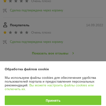
Очень плохо
Сделка подтверждена через корзину
Покупатель
14.09.2022
Очень плохо
Сделка подтверждена через корзину
Показать все отзывы
Обработка файлов cookie
О нас
Мы используем файлы cookies для обеспечения удобства
Контакты
пользователей портала и предоставления персональных
рекомендаций.
Вы можете настроить файлы cookies или
отключить их.
Доставка и оплата
Принять
График работы