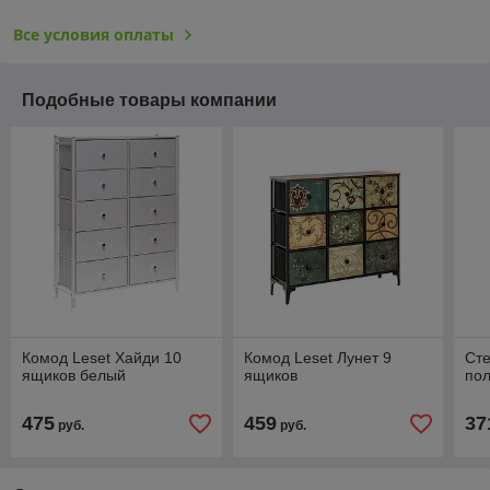
Все условия оплаты
Подобные товары компании
Комод Leset Хайди 10
Комод Leset Лунет 9
Сте
ящиков белый
ящиков
по
475
459
37
руб.
руб.