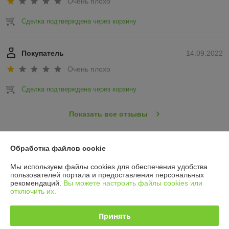
Очень плохо
Сделка подтверждена через корзину
Покупатель
14.09.2022
Очень плохо
Сделка подтверждена через корзину
Показать все отзывы
Обработка файлов cookie
О нас
Мы используем файлы cookies для обеспечения удобства
Контакты
пользователей портала и предоставления персональных
рекомендаций.
Вы можете настроить файлы cookies или
отключить их.
Доставка и оплата
Принять
График работы