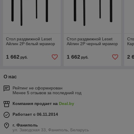
Стол раздвижной Leset
Стол раздвижной Leset
Сто
Айлин 2Р белый мрамор
Айлин 2Р черный мрамор
Кар
1 662
1 662
2 
руб.
руб.
О нас
Рейтинг не сформирован
Менее 5 отзывов за последний год
Компания продает на
Deal.by
Работает с 06.11.2014
г. Фаниполь
ул. Заводская 33, Фаниполь, Беларусь