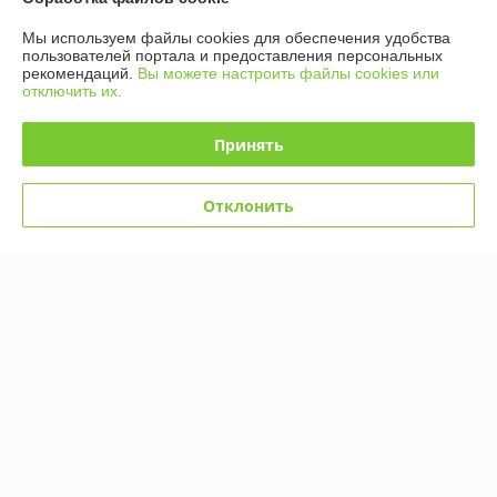
Контакты
Мы используем файлы cookies для обеспечения удобства
пользователей портала и предоставления персональных
рекомендаций.
Вы можете настроить файлы cookies или
Доставка и оплата
отключить их.
График работы
Принять
Полная версия сайта
Отклонить
Политика обработки cookies
Сайт создан на платформе Deal.by
Информация для покупателя
Юридическое лицо:
ООО «Компания Дивко»
220024, г. Минск, ул. Кижеватова 86А, к. 8
Регистрационный номер ЕГР: 193024685
УНП: 193024685