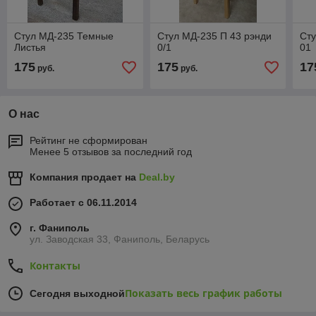
Стул МД-235 Темные
Стул МД-235 П 43 рэнди
Сту
Листья
0/1
01
175
175
17
руб.
руб.
О нас
Рейтинг не сформирован
Менее 5 отзывов за последний год
Компания продает на
Deal.by
Работает с 06.11.2014
г. Фаниполь
ул. Заводская 33, Фаниполь, Беларусь
Контакты
Показать весь график работы
Сегодня выходной