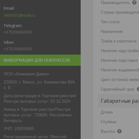
Производитель
Страна производит
3603935@mail.ru
Тип стола
+375293603935
Назначение
Тумба в комплекте
+375293603935
Наличие надстройк
ИНФОРМАЦИЯ ДЛЯ ПОКУПАТЕЛЯ
Наличие подставки
Наличие выдвижной
ООО «Компания Дивко»
Цвет (оттенок) меб
220024, г. Минск, ул. Кижеватова 86А,
к. 8
Гарантийный срок
Дата регистрации в Торговом реестре/
Габаритные ра
Реестре бытовых услуг: 02.10.2024
Номер в Торговом реестре/Реестре
Длина
бытовых услуг: 729606, Республика
Беларусь
Глубина
УНП: 193024685
Высота
Регистрационный орган: Минский