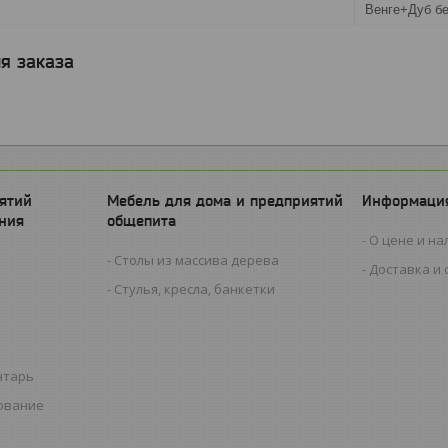
Венге+Дуб б
я заказа
ятий
Мебель для дома и предприятий
Информация
ния
общепита
О цене и на
Столы из массива дерева
Доставка и 
Стулья, кресла, банкетки
нтарь
ование