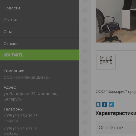
Новости
Статьи
О нас
Отзывы
КОНТАКТЫ
ООО «Компания Дивко»
ООО "Экомарис" пред
ул. Заводская 33, Фаниполь,
Беларусь
Характеристик
+375 (29) 360-39-35
HoReCa
Основные
+375 (29) 639-23-01
мебель