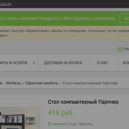
Deal.by
т, цена, наличие товара на сайте указаны справочно
п
может быстро обрабатывать заказы и сообщения, поскольку по ее графи
день.
На
АРЫ И УСЛУГИ
ДОСТАВКА И ОПЛАТА
О НАС
КО
ов
Мебель
Офисная мебель
Стол компьютерный партнер
Стол компьютерный Партнер
416
руб.
В наличии
Код:
Партнер