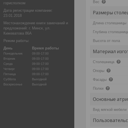
Вес
горисполком
Дата регистрации компании:
Размеры стол
23.01.2018
Местонахождение книги замечаний и
Длина столешницы
предложений: г. Минск, ул.
Глубина столешниц
Кижеватова 86А
Режим работы:
Высота от пола
День
Время работы
Материал изго
Понедельник
09:00-17:00
Вторник
09:00-17:00
Столешница
Среда
09:00-17:00
Четверг
09:00-17:00
Опоры
Пятница
09:00-17:00
Суббота
Выходной
Фасады
Воскресенье
Выходной
Полки
Основные атри
Вид мягкой мебели
Пользовательс