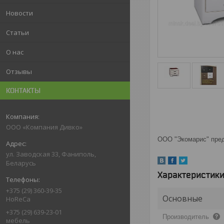
Новости
Статьи
О нас
Отзывы
КОНТАКТЫ
ООО «Компания Дивко»
ООО "Экомарис" пред
ул. Заводская 33, Фаниполь,
Беларусь
Характеристик
+375 (29) 360-39-35
Основные
HoReCa
+375 (29) 639-23-01
Производитель
мебель