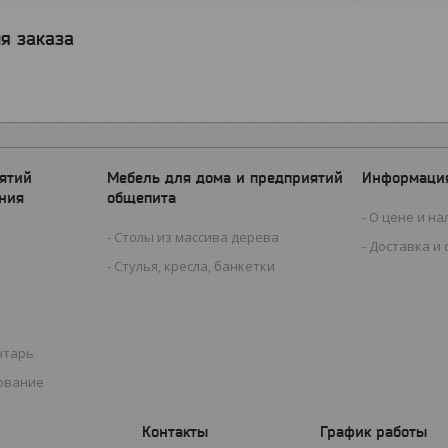
я заказа
ятий
Мебель для дома и предприятий
Информация
ния
общепита
О цене и на
Столы из массива дерева
Доставка и 
Стулья, кресла, банкетки
нтарь
ование
График работы