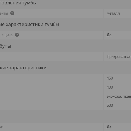
товления тумбы
менты
металл
е характеристики тумбы
е ящика
Да
буты
Прикроватная
кие характеристики
450
400
экокожа, тка
500
ки
Да