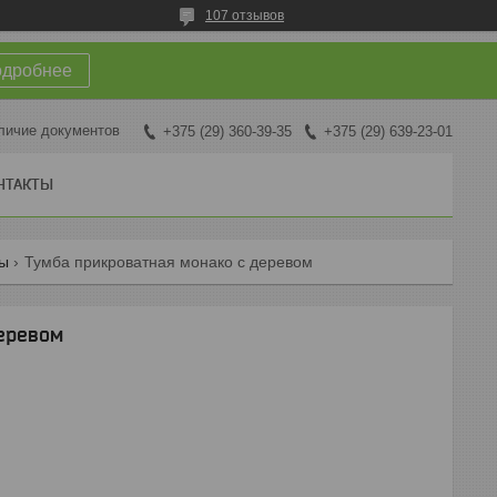
107 отзывов
одробнее
личие документов
+375 (29) 360-39-35
+375 (29) 639-23-01
НТАКТЫ
ды
Тумба прикроватная монако с деревом
еревом