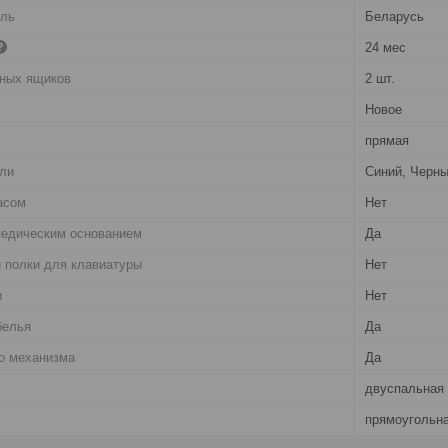
ель
Беларусь
24 мес
ных ящиков
2 шт.
Новое
прямая
ели
Синий, Черн
асом
Нет
педическим основанием
Да
 полки для клавиатуры
Нет
и
Нет
белья
Да
о механизма
Да
двуспальная
прямоугольн