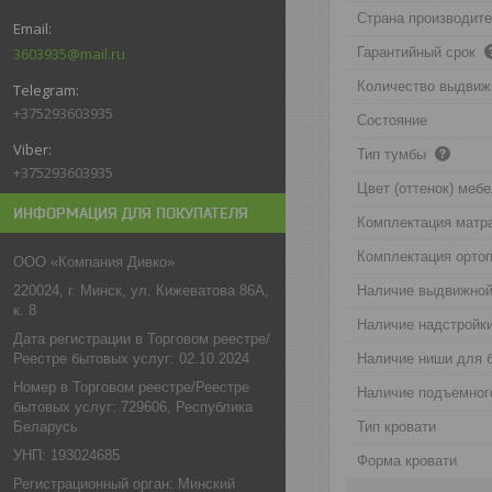
Страна производит
3603935@mail.ru
Гарантийный срок
Количество выдвиж
+375293603935
Состояние
Тип тумбы
+375293603935
Цвет (оттенок) меб
ИНФОРМАЦИЯ ДЛЯ ПОКУПАТЕЛЯ
Комплектация матр
Комплектация орто
ООО «Компания Дивко»
220024, г. Минск, ул. Кижеватова 86А,
Наличие выдвижной
к. 8
Наличие надстройк
Дата регистрации в Торговом реестре/
Реестре бытовых услуг: 02.10.2024
Наличие ниши для 
Номер в Торговом реестре/Реестре
Наличие подъемног
бытовых услуг: 729606, Республика
Беларусь
Тип кровати
УНП: 193024685
Форма кровати
Регистрационный орган: Минский