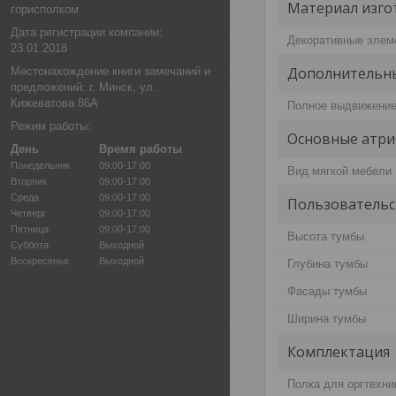
Материал изго
горисполком
Дата регистрации компании:
Декоративные эле
23.01.2018
Дополнительны
Местонахождение книги замечаний и
предложений: г. Минск, ул.
Кижеватова 86А
Полное выдвижени
Режим работы:
Основные атри
День
Время работы
Понедельник
09:00-17:00
Вид мягкой мебели
Вторник
09:00-17:00
Среда
09:00-17:00
Пользовательс
Четверг
09:00-17:00
Пятница
09:00-17:00
Высота тумбы
Суббота
Выходной
Воскресенье
Выходной
Глубина тумбы
Фасады тумбы
Ширина тумбы
Комплектация
Полка для оргтехни